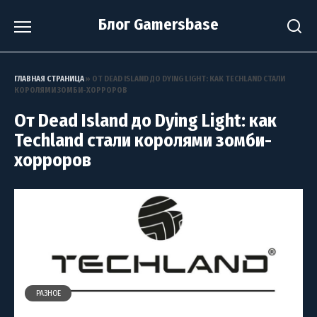
Перейти
Блог Gamersbase
к
содержанию
ГЛАВНАЯ СТРАНИЦА
»
ОТ DEAD ISLAND ДО DYING LIGHT: КАК TECHLAND СТАЛИ
КОРОЛЯМИ ЗОМБИ-ХОРРОРОВ
От Dead Island до Dying Light: как
Techland стали королями зомби-
хорроров
РАЗНОЕ