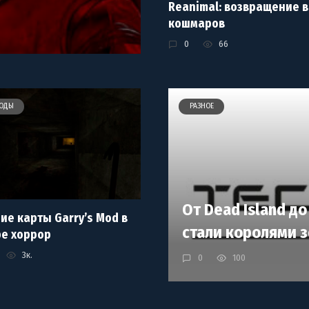
Reanimal: возвращение в
кошмаров
0
66
ОДЫ
РАЗНОЕ
От Dead Island до
ие карты Garry’s Mod в
стали королями 
е хоррор
3к.
0
100