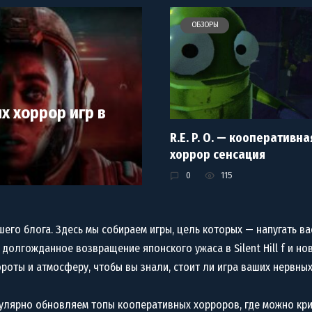
ОБЗОРЫ
х хоррор игр в
R.E. P. O. — кооперативна
хоррор сенсация
0
115
го блога. Здесь мы собираем игры, цель которых — напугать ва
олгожданное возвращение японского ужаса в Silent Hill f и новы
оты и атмосферу, чтобы вы знали, стоит ли игра ваших нервных
улярно обновляем топы кооперативных хорроров, где можно крич