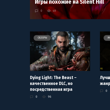
Игры похожие на Silent Hill
0
49
ОБЗОРЫ
М
Dying Light: The Beast –
Лучш
качественное DLC, но
жанр
посредственная игра
0
0
96