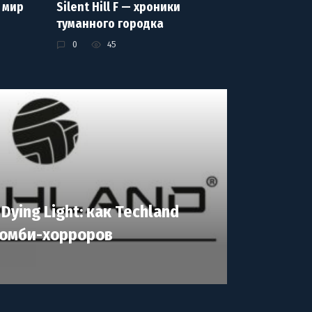
 мир
Silent Hill F — хроники
туманного городка
0
45
 Dying Light: как Techland
зомби-хорроров