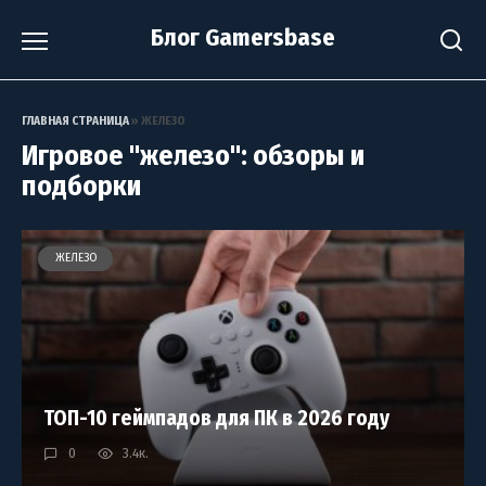
Перейти
Блог Gamersbase
к
содержанию
ГЛАВНАЯ СТРАНИЦА
»
ЖЕЛЕЗО
Игровое "железо": обзоры и
подборки
ЖЕЛЕЗО
ТОП-10 геймпадов для ПК в 2026 году
0
3.4к.