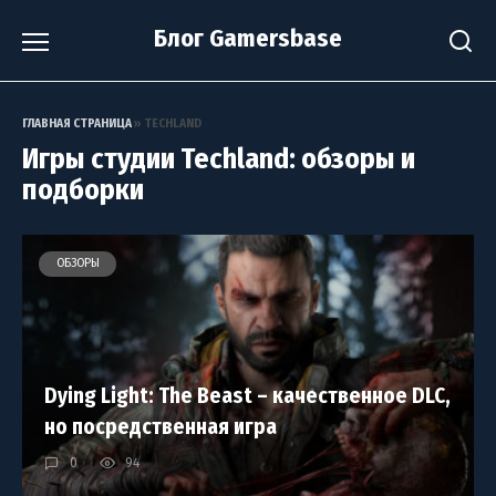
Перейти
Блог Gamersbase
к
содержанию
ГЛАВНАЯ СТРАНИЦА
»
TECHLAND
Игры студии Techland: обзоры и
подборки
ОБЗОРЫ
Dying Light: The Beast – качественное DLC,
но посредственная игра
0
94