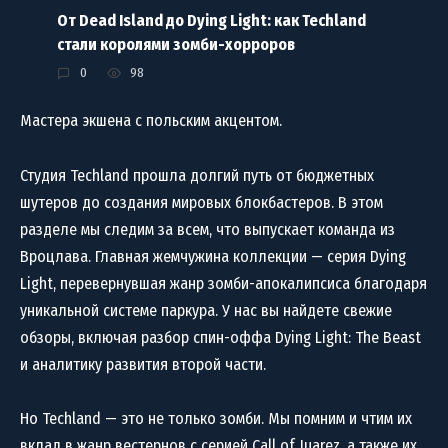
От Dead Island до Dying Light: как Techland
стали королями зомби-хорроров
0
98
Мастера экшена с польским акцентом.
Студия Techland прошла долгий путь от бюджетных
шутеров до создания мировых блокбастеров. В этом
разделе мы следим за всем, что выпускает команда из
Вроцлава. Главная жемчужина коллекции — серия Dying
Light, перевернувшая жанр зомби-апокалипсиса благодаря
уникальной системе паркура. У нас вы найдете свежие
обзоры, включая разбор спин-оффа Dying Light: The Beast
и аналитику развития второй части.
Но Techland — это не только зомби. Мы помним и чтим их
вклад в жанр вестернов с серией Call of Juarez, а также их