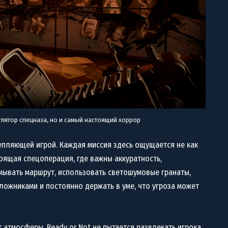
мулятор спецназа, но и самый настоящий хоррор
цепляющей игрой. Каждая миссия здесь ощущается не как
оящая спецоперация, где важны аккуратность,
мывать маршрут, использовать светошумовые гранаты,
ложниками и постоянно держать в уме, что угроза может
т атмосферы. Ready or Not не пытается развлекать игрока