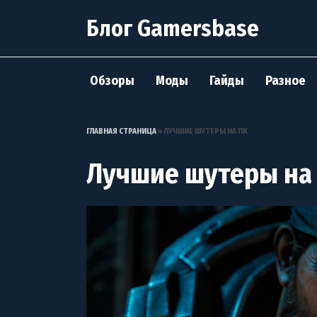
Перейти
Блог Gamersbase
к
содержанию
Обзоры
Моды
Гайды
Разное
ГЛАВНАЯ СТРАНИЦА
»
ЛУЧШИЕ ШУТЕРЫ НА ПК
Лучшие шутеры на