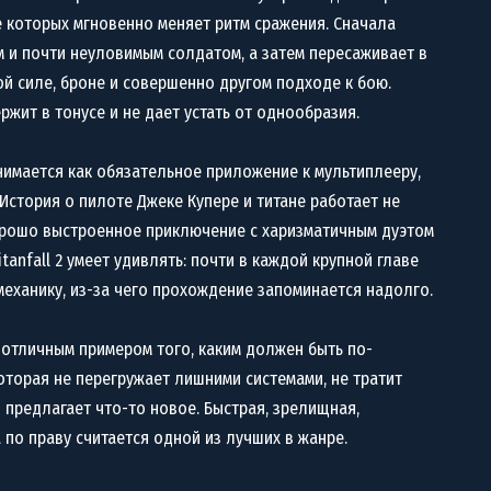
 которых мгновенно меняет ритм сражения. Сначала
ым и почти неуловимым солдатом, а затем пересаживает в
бой силе, броне и совершенно другом подходе к бою.
ржит в тонусе и не дает устать от однообразия.
имается как обязательное приложение к мультиплееру,
 История о пилоте Джеке Купере и титане работает не
хорошо выстроенное приключение с харизматичным дуэтом
tanfall 2 умеет удивлять: почти в каждой крупной главе
еханику, из-за чего прохождение запоминается надолго.
я отличным примером того, каким должен быть по-
оторая не перегружает лишними системами, не тратит
 предлагает что-то новое. Быстрая, зрелищная,
 по праву считается одной из лучших в жанре.