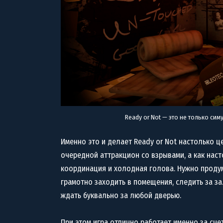
Ready or Not — это не только си
Именно это и делает Ready or Not настолько 
очередной аттракцион со взрывами, а как наст
координация и холодная голова. Нужно проду
грамотно заходить в помещения, следить за за
ждать буквально за любой дверью.
При этом игра отлично работает именно за сче