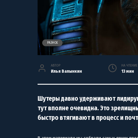
РАЗНОЕ
АВТОР
НА ЧТЕНИЕ
Илья Валынкин
13 мин
Шутеры давно удерживают лидирую
тут вполне очевидна. Это зрелищн
быстро втягивают в процесс и по