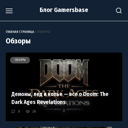
Перейти
Блог Gamersbase
к
содержанию
ГЛАВНАЯ СТРАНИЦА
»
ОБЗОРЫ
Обзоры
ОБЗОРЫ
Демоны, лед и копье — все о Doom: The
Dark Ages Revelations
0
26