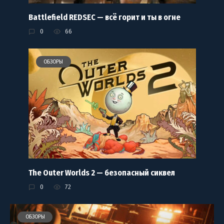
Battlefield REDSEC — всё горит и ты в огне
0
66
ОБЗОРЫ
The Outer Worlds 2 — безопасный сиквел
0
72
ОБЗОРЫ