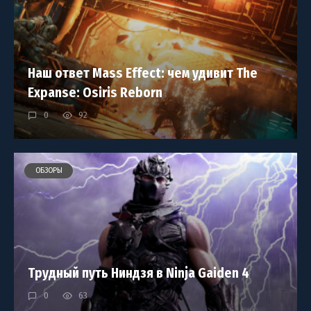
Наш ответ Mass Effect: чем удивит The
Expanse: Osiris Reborn
0
92
ОБЗОРЫ
Трудный путь Ниндзя в Ninja Gaiden 4
0
63