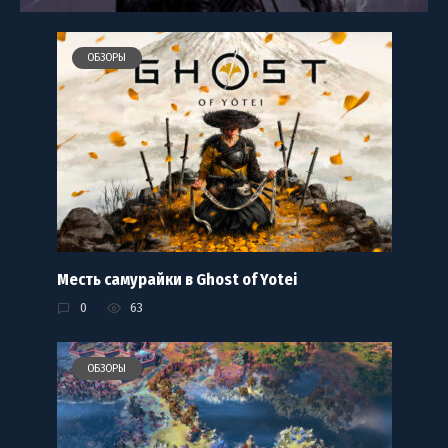
ОБЗОРЫ
Месть самурайки в Ghost of Yotei
0
63
ОБЗОРЫ