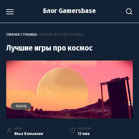
Перейти
Блог Gamersbase
к
содержанию
ГЛАВНАЯ СТРАНИЦА
»
ЛУЧШИЕ ИГРЫ ПРО КОСМОС
Лучшие игры про космос
РАЗНОЕ
АВТОР
НА ЧТЕНИЕ
Илья Валынкин
12 мин