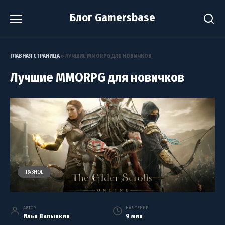
Перейти
Блог Gamersbase
к
содержанию
ГЛАВНАЯ СТРАНИЦА
»
ЛУЧШИЕ MMORPG ДЛЯ НОВИЧКОВ
Лучшие MMORPG для новичков
РАЗНОЕ
АВТОР
НА ЧТЕНИЕ
Илья Валынкин
9 мин