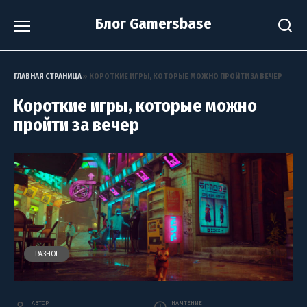
Перейти
Блог Gamersbase
к
содержанию
ГЛАВНАЯ СТРАНИЦА
»
КОРОТКИЕ ИГРЫ, КОТОРЫЕ МОЖНО ПРОЙТИ ЗА ВЕЧЕР
Короткие игры, которые можно
пройти за вечер
РАЗНОЕ
АВТОР
НА ЧТЕНИЕ