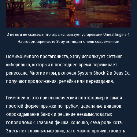
И ведь и не скажешь что игра использует устаревший Unreal Engine 4.
На любом скриншоте Stray выглядит очень современной
Помимо милого протагониста, Stray использует сеттинг
киберпанка, который в последнее время переживает
ренессанс. Многие игры, включая System Shock 2 и Deus Ex,
получают продолжения, ремейки или переиздания.
Геймплейно это приключенческий платформер в самой
простой форме: прыжки по трубам, царапанье диванов,
опрокидывание банок и решение незамысловатых
головоломок. Главная фишка, конечно, сама роль кота.
Здесь нет сложных механик, зато можно прочувствовать