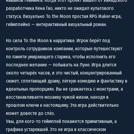
навыков гейминга. Когда этот проект вышел от канадского
разработчика Кена Гао, никто не ожидал культового
статуса. Визуально To the Moon простая RPG Maker-игра,
геймплейно — интерактивный визуальный роман.
Но сила To the Moon в нарративе. Игрок берёт под
контроль сотрудников компании, которые путешествуют
по памяти умирающего старика, чтобы исполнить его
последнее желание — побывать на Луне. Игра длится
около четырёх часов, и это чистый, концентрированный
сюжет, сплетающий драму, лёгкую комедию и фантастику в
идеальных пропорциях. Вы не сражаетесь с монстрами, а
восстанавливаете мозаику чужой жизни, находя в
прошлом ключи к настоящему. Эта игра действительно
может довести до слёз.
Увы, для кого-то геймплей покажется примитивным, а
графика устаревшей. Это не игра в классическом