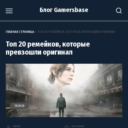
Перейти
Блог Gamersbase
к
содержанию
ГЛАВНАЯ СТРАНИЦА
»
ТОП 20 РЕМЕЙКОВ, КОТОРЫЕ ПРЕВЗОШЛИ ОРИГИНАЛ
Топ 20 ремейков, которые
превзошли оригинал
РАЗНОЕ
АВТОР
НА ЧТЕНИЕ