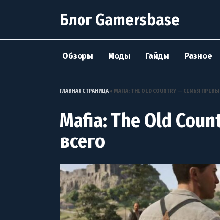
Перейти
Блог Gamersbase
к
содержанию
Обзоры
Моды
Гайды
Разное
ГЛАВНАЯ СТРАНИЦА
»
MAFIA: THE OLD COUNTRY — СЕМЬЯ ПРЕВЫ
Mafia: The Old Cou
всего