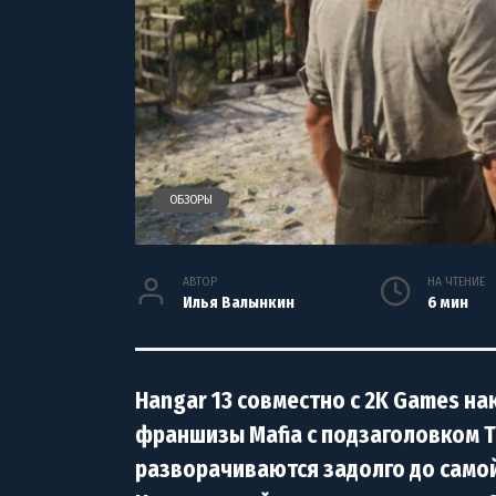
ОБЗОРЫ
АВТОР
НА ЧТЕНИЕ
Илья Валынкин
6 мин
Hangar 13 совместно с 2K Games н
франшизы Mafia с подзаголовком T
разворачиваются задолго до самой 