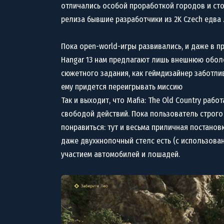
отличались особой проработкой городов и сто
релиза бывшие разработчики из 2K Czech едва 
Пока open-world-игры развивались, и даже в п
Hangar 13 нам предлагают лишь внешнюю оболо
сюжетного задания, как геймдизайнер заботлив
ему придется переигрывать миссию
Так и выходит, что Mafia: The Old Country раб
свободой действий. Пока пользователь строго 
понравиться: тут и весьма приличная постановка
даже двухкнопочный стелс есть (с использовани
участием автомобилей и лошадей.