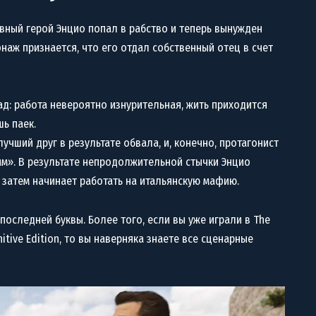
авный герой Энцио попал в рабство и теперь вынужден
наж признается, что его отдал собственный отец в счет
ад: работа невероятно изнурительная, жить приходится
шь паек.
учший друг в результате обвала, и, конечно, протагонист
м». В результате непродолжительной стычки Энцио
а затем начинает работать на итальянскую мафию.
последней буквы. Более того, если вы уже играли в The
initive Edition, то вы наверняка знаете все сценарные