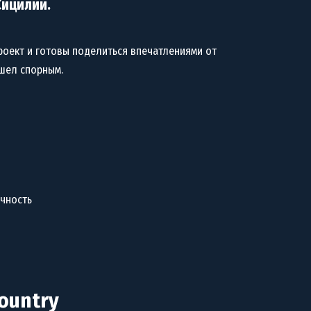
Сицилии.
оект и готовы поделиться впечатлениями от
ышел спорным.
ичность
Country