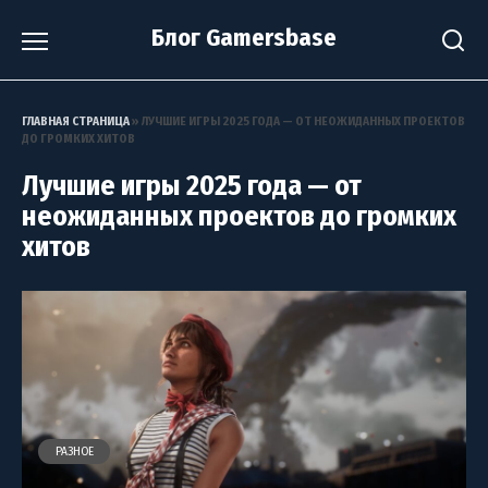
Перейти
Блог Gamersbase
к
содержанию
ГЛАВНАЯ СТРАНИЦА
»
ЛУЧШИЕ ИГРЫ 2025 ГОДА — ОТ НЕОЖИДАННЫХ ПРОЕКТОВ
ДО ГРОМКИХ ХИТОВ
Лучшие игры 2025 года — от
неожиданных проектов до громких
хитов
РАЗНОЕ