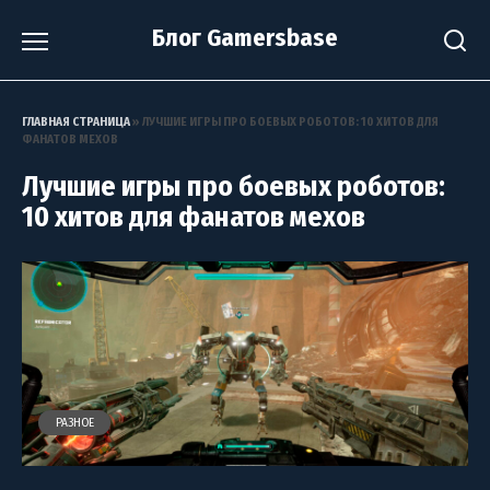
Перейти
Блог Gamersbase
к
содержанию
ГЛАВНАЯ СТРАНИЦА
»
ЛУЧШИЕ ИГРЫ ПРО БОЕВЫХ РОБОТОВ: 10 ХИТОВ ДЛЯ
ФАНАТОВ МЕХОВ
Лучшие игры про боевых роботов:
10 хитов для фанатов мехов
РАЗНОЕ