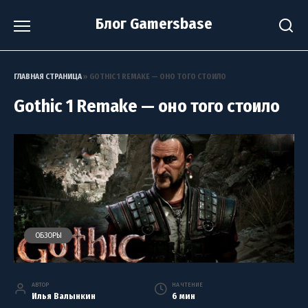
Перейти
Блог Gamersbase
к
содержанию
ГЛАВНАЯ СТРАНИЦА
»
GOTHIC 1 REMAKE — ОНО ТОГО СТОИЛО
Gothic 1 Remake — оно того стоило
ОБЗОРЫ
АВТОР
НА ЧТЕНИЕ
Илья Валынкин
6 мин