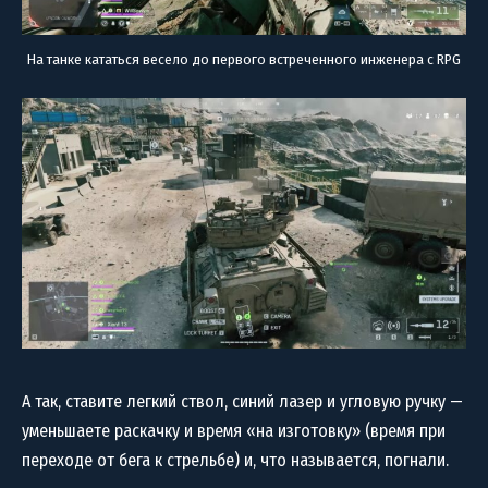
На танке кататься весело до первого встреченного инженера с RPG
А так, ставите легкий ствол, синий лазер и угловую ручку —
уменьшаете раскачку и время «на изготовку» (время при
переходе от бега к стрельбе) и, что называется, погнали.