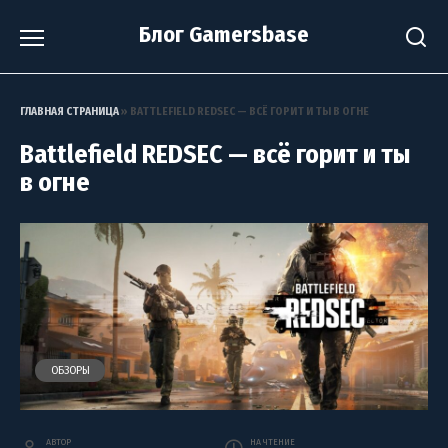
Перейти
Блог Gamersbase
к
содержанию
ГЛАВНАЯ СТРАНИЦА
»
BATTLEFIELD REDSEC — ВСЁ ГОРИТ И ТЫ В ОГНЕ
Battlefield REDSEC — всё горит и ты
в огне
ОБЗОРЫ
АВТОР
НА ЧТЕНИЕ