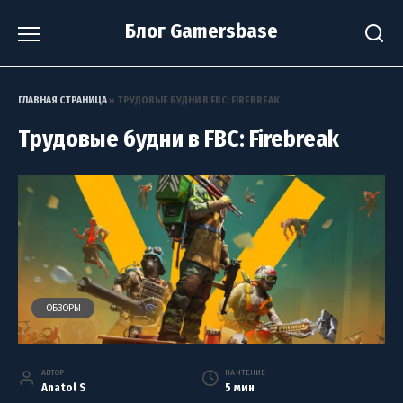
Перейти
Блог Gamersbase
к
содержанию
ГЛАВНАЯ СТРАНИЦА
»
ТРУДОВЫЕ БУДНИ В FBC: FIREBREAK
Трудовые будни в FBC: Firebreak
ОБЗОРЫ
АВТОР
НА ЧТЕНИЕ
Anatol S
5 мин