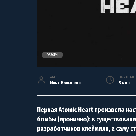
ОБЗОРЫ
АВТОР
НА ЧТЕНИЕ
Илья Валынкин
5 мин
Первая Atomic Heart произвела н
бомбы (иронично): в существовани
разработчиков клеймили, а саму ст