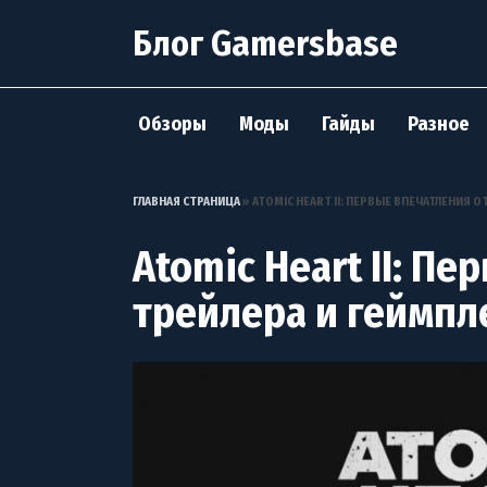
Перейти
Блог Gamersbase
к
содержанию
Обзоры
Моды
Гайды
Разное
ГЛАВНАЯ СТРАНИЦА
»
ATOMIC HEART II: ПЕРВЫЕ ВПЕЧАТЛЕНИЯ О
Atomic Heart II: П
трейлера и геймпл