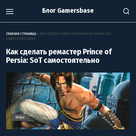
Перейти
Блог Gamersbase
к
содержанию
ГЛАВНАЯ СТРАНИЦА
»
КАК СДЕЛАТЬ РЕМАСТЕР PRINCE OF PERSIA: SOT
САМОСТОЯТЕЛЬНО
Как сделать ремастер Prince of
Persia: SoT самостоятельно
МОДЫ