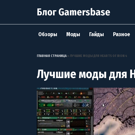
Перейти
Блог Gamersbase
к
содержанию
Обзоры
Моды
Гайды
Разное
ГЛАВНАЯ СТРАНИЦА
»
ЛУЧШИЕ МОДЫ ДЛЯ HEARTS OF IRON 4
Лучшие моды для He