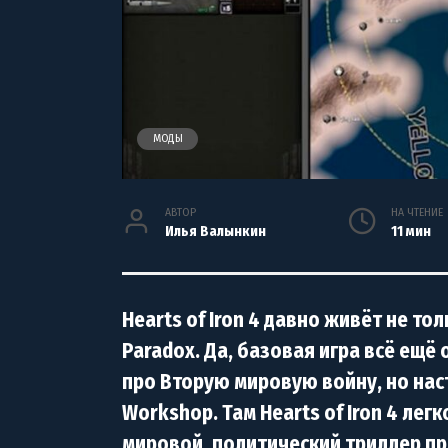
МОДЫ
АВТОР
НА ЧТЕНИЕ
Илья Валынкин
11 мин
Hearts of Iron 4 давно живёт не т
Paradox. Да, базовая игра всё ещё
про Вторую мировую войну, но нас
Workshop. Там Hearts of Iron 4 ле
мировой, политический триллер пр