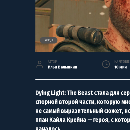
МОДЫ
АВТОР
НА ЧТЕНИЕ
Илья Валынкин
10 мин
Dying Light: The Beast стала для 
спорной второй части, которую мно
не самый выразительный сюжет, но
план Кайла Крейна — героя, с кото
началось.