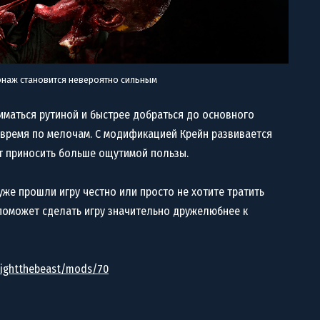
наж становится невероятно сильным
аниматься рутиной и быстрее добраться до основного
ь время по мелочам. С модификацией Крейн развивается
т приносить больше ощутимой пользы.
 уже прошли игру честно или просто не хотите тратить
 поможет сделать игру значительно дружелюбнее к
lightthebeast/mods/70