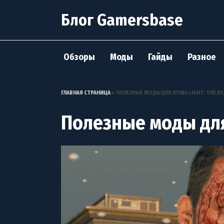
Перейти
Блог Gamersbase
к
содержанию
Обзоры
Моды
Гайды
Разное
ГЛАВНАЯ СТРАНИЦА
»
ПОЛЕЗНЫЕ МОДЫ ДЛЯ DYING LIGHT: THE B
Полезные моды для 