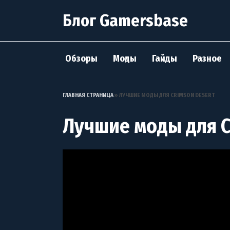
Перейти
Блог Gamersbase
к
содержанию
Обзоры
Моды
Гайды
Разное
ГЛАВНАЯ СТРАНИЦА
»
ЛУЧШИЕ МОДЫ ДЛЯ CRIMSON DESERT
Лучшие моды для C