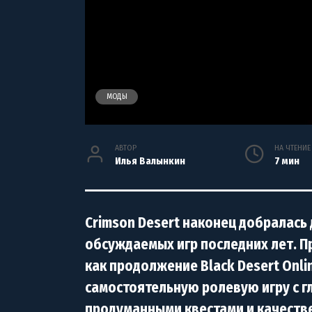
МОДЫ
АВТОР
НА ЧТЕНИЕ
Илья Валынкин
7 мин
Crimson Desert наконец добралась 
обсуждаемых игр последних лет. П
как продолжение Black Desert Onli
самостоятельную ролевую игру с г
продуманными квестами и качеств