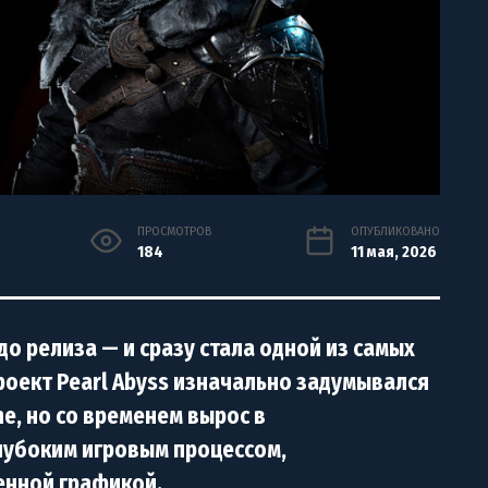
ПРОСМОТРОВ
ОПУБЛИКОВАНО
184
11 мая, 2026
до релиза — и сразу стала одной из самых
роект Pearl Abyss изначально задумывался
ne, но со временем вырос в
лубоким игровым процессом,
енной графикой.