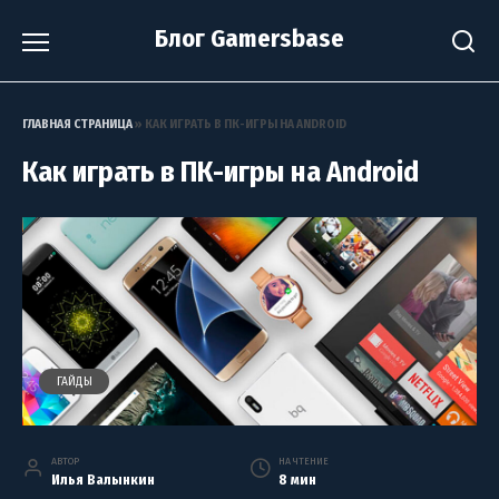
Перейти
Блог Gamersbase
к
содержанию
ГЛАВНАЯ СТРАНИЦА
»
КАК ИГРАТЬ В ПК-ИГРЫ НА ANDROID
Как играть в ПК-игры на Android
ГАЙДЫ
АВТОР
НА ЧТЕНИЕ
Илья Валынкин
8 мин