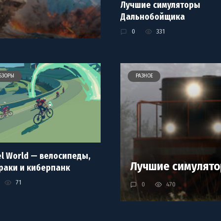
Лучшие симуляторы
Дальнобойщика
0
331
БЗОРЫ
РАЗНОЕ
l World — велосипеды,
Лучшие симулято
раки и киберпанк
71
0
470