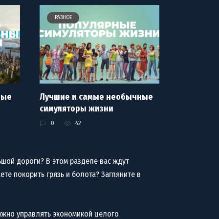
РАЗНОЕ
ные
Лучшие и самые необычные
симуляторы жизни
0
42
ьшой дороги? В этом разделе вас ждут
ете покорить грязь и болота? Загляните в
нужно управлять экономикой целого